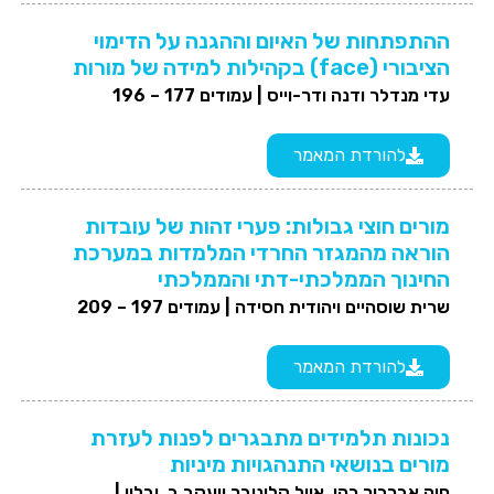
ההתפתחות של האיום וההגנה על הדימוי
הציבורי (face) בקהילות למידה של מורות
עדי מנדלר ודנה ודר-וייס |
עמודים 177 – 196
להורדת המאמר
מורים חוצי גבולות: פערי זהות של עובדות
הוראה מהמגזר החרדי המלמדות במערכת
החינוך הממלכתי-דתי והממלכתי
שרית שוסהיים ויהודית חסידה |
עמודים 197 – 209
להורדת המאמר
נכונות תלמידים מתבגרים לפנות לעזרת
מורים בנושאי התנהגויות מיניות
חיה אברבוך כהן, אייל קלונובר ויעקב ב. יבלון |